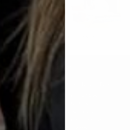
Favoritos para hombres
Tu Tienda De Lentes De Sol De Confianza
Lentes 100% Originales
Precios De Outlet
Atención Personalizada
Recíbelos En 3 Días Hábiles
Pago A Plazos