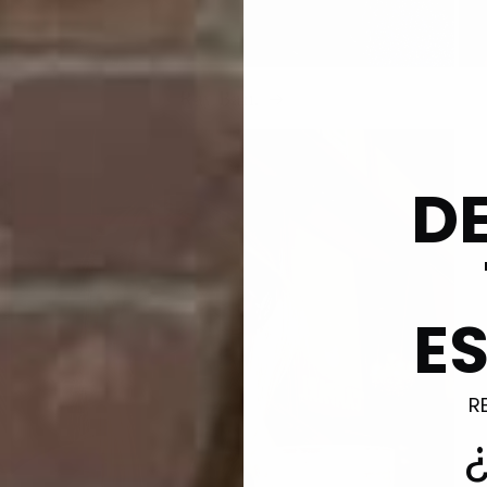
Ray Ban.
D
E
R