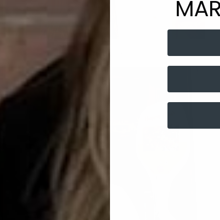
MAR
Gucci.