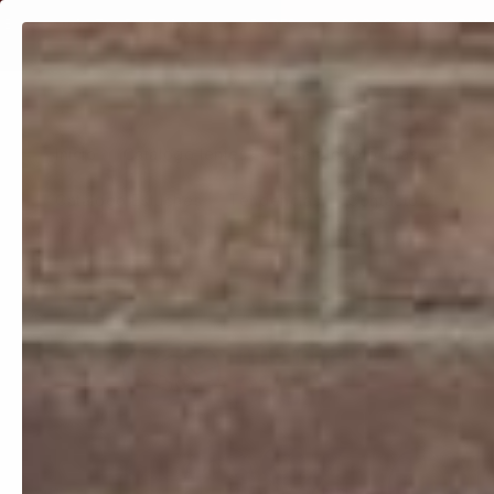
Ir
directamente
 GRATIS EN TODOS LOS LENTES
PAGOS A MSI CON MERCADO
al contenido
Inicio
Catálogo lentes
Catálogo bolsas
Catálogo Estuches
Tendencias
Contacto