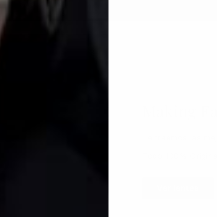
Making Fa
Te traemos las mej
Todo 100% Origina
Ver lentes