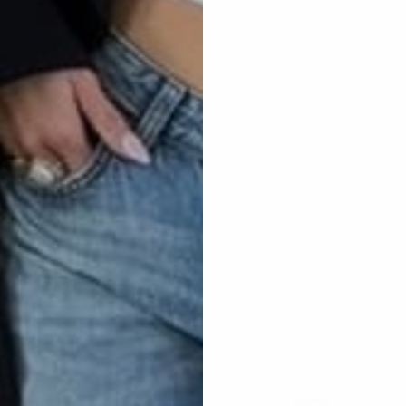
1
2
3
4
Colecciones
Inicio
Catálogo lentes
Catálogo bolsas
Catálogo Estuches
Tendencias
Contacto