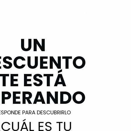
ientes
Devoluciones/Cambios
Envío Gratis a todo
hos
Sencillos
México
UN
ESCUENTO
TE ESTÁ
SPERANDO
ESPONDE PARA DESCUBRIRLO
¿CUÁL ES TU