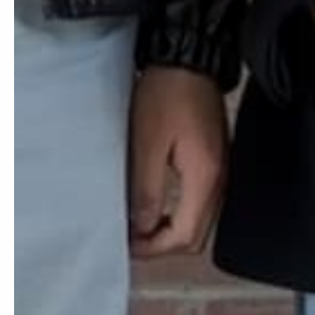
© 2026,
HashtagSeis14
Powered by Centeniall