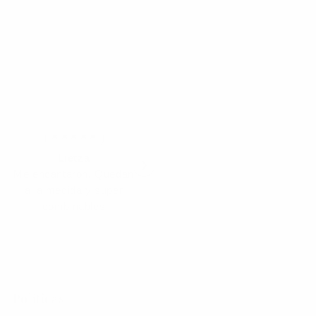
Lietza
Fernanda
❯
Me encantaron! Quedan
Excelente producto,
a la medida y super
100% lo recomiendo
combinables
Políticas