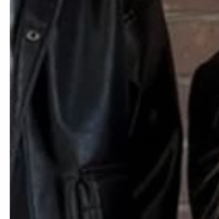
¿El producto es
Opiniones de nues
1 OPINIONES
2025-11-14
Ingrid Pamela
Amo, excelente servicio