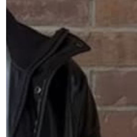
¿Son Originale
¿Cuánto tarda 
¿Porque confi