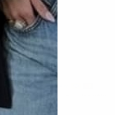
Inicio
Catálogo lentes
Catálogo bolsas
Catálogo Estuches
Tendencias
Contacto
Formas
de
Política de reembolso
Política de privacidad
Términos del servici
pago