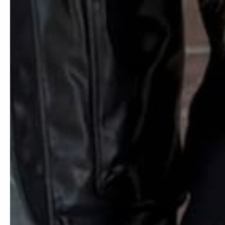
Reviews
Noe
❮
Lo recomiendo aparte
llega rapido👍🏻