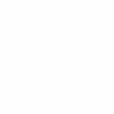
 7,200.80
Agotado
Agotado
Comprar ahora
ra, paga después
con Mercado Pago.
Entrega en 2-3 días. Garantía de 30 días.