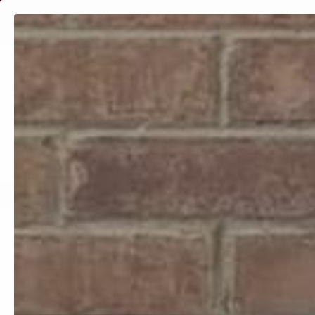
Ir
directamente
PAGOS A MSI CON MERCADO PAGO
COMPRA AHORA Y RE
al contenido
Inicio
Catálogo lentes
Catálogo bolsas
Catálogo Estuches
Tendencias
Contacto
100% Originales
E
Ir
directamente
a la
información
del producto