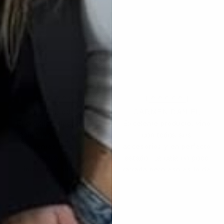
Yamileth
CARMEN DANIEL
El producto llegó súper
Excelente producto, vino
rápido , me encantaron
con todos sus
mis lentes tal cual se
accesorios y en perfecto
muestran en las
estado. La caja un poco
imágenes sin duda
rayada pero eso es lo de
volvería a comprar con
menos el producto
ustedes , sus productos
excelente. Con gusto les
son originales .
vuelvo a comprar.
Colecciones