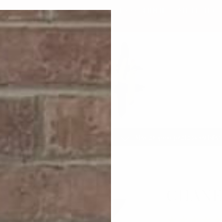
CIBELO EN 48 HORAS
+1,000 CLIENTES SATISFECHOS
E
nvío Gratis a Todo México
Más de 4000 pedidos satisfac
CHANEL