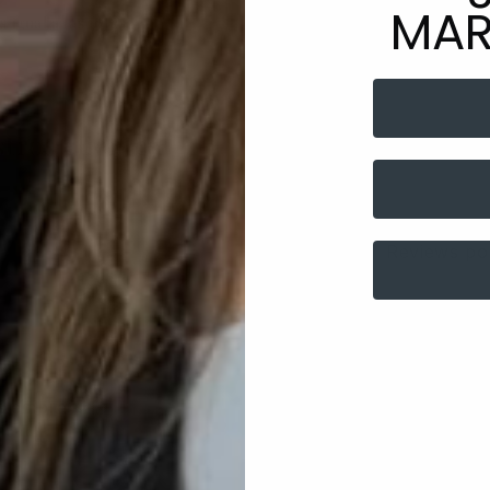
MAR
tarjeta de crédito
 igual a las fotos?
Agrega tu producto al carrito y
elige pagar con
1
Meses sin Tarjeta.
En tu cuenta de Mercado Pago,
elige la
2
cantidad de meses
y confirma.
tros clientes
Paga mes a mes
con saldo disponible, débito u
3
otros medios.
Crédito sujeto a aprobación.
¿Tienes dudas? Consulta nuestra
Ayuda.
Reviews po
 siempre 🫶🏻✨