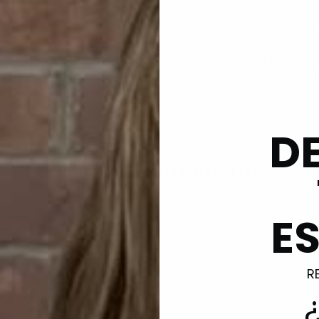
Miles de cl
satisfec
D
Preguntas Frecuentes
E
s?
en llegar mi pedido?
R
ar en nosotros?
Compra ahora y paga a meses sin