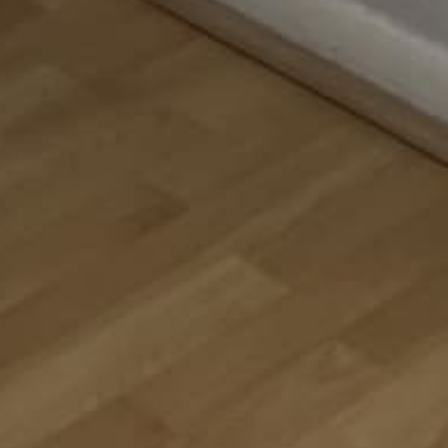
Catálogo bolsas
Política de Privacidad
Catálogo Estuches
Tendencias
Contacto
Formas
de
© 2026,
HashtagSeis14
Powered by Centeniall
pago
Política de reembolso
Política de privacidad
Términos del servicio
Política de envío
Información de contacto