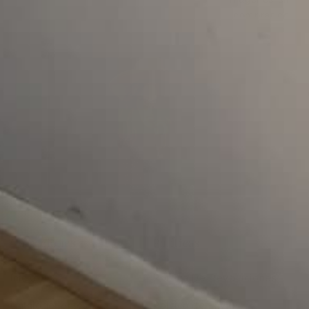
comprar con us
productos son o
Colecciones
Políticas
Inicio
Política De Devoluciones
Catálogo lentes
Política de Envíos