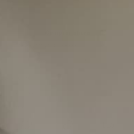
Agotado
oferta
Agotado
Comprar ahora
Compra ahora, paga después
con Mercado Pago.
Saber más
Entrega en 2-3 días. Garantía de 30 días.
Descripción
Envíos y Pago
Garantía Total