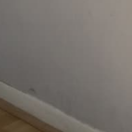
comprar con us
productos son o
Colecciones
Políticas
Inicio
Política De Devoluciones
Catálogo lentes
Política de Envíos