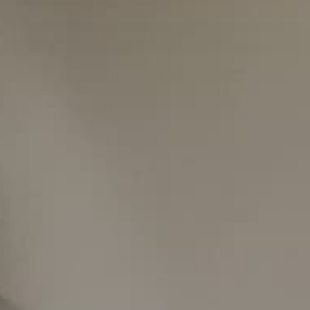
Bajas existencias: quedan 1
oferta
Agregar al carrito
Comprar ahora
Compra ahora, paga después
con Mercado Pago.
Saber más
Entrega en 2-3 días. Garantía de 30 días.
Descripción
Envíos y Pago
Garantía Total