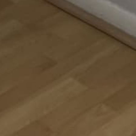
Catálogo bolsas
Política de Privacidad
Catálogo Estuches
Tendencias
Contacto
Formas
de
© 2026,
HashtagSeis14
Powered by Centeniall
pago
Política de reembolso
Política de privacidad
Términos del servicio
Política de envío
Información de contacto